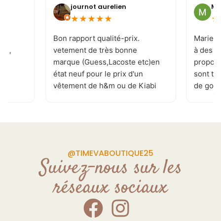
journot aurelien
Mi
★
★
★
★
★
★
e
Bon rapport qualité-prix.
Marie-J
 ! ,
vetement de très bonne
à des c
marque (Guess,Lacoste etc)en
proposi
état neuf pour le prix d'un
sont to
vêtement de h&m ou de Kiabi
de goût 
.je recommande . page
les tai
Facebook réactualisé
vivemen
plusieurs fois par jour
permettant de ne rater aucune
pépite. de plus la patronne est
@TIMEVABOUTIQUE25
souriante et a l'écoute de vos
Suivez-nous sur les
demande Donc allé y sans
réseaux sociaux
craintes