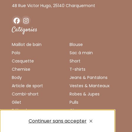
4B Rue Victor Hugo, 25140 Charquemont
Facebook
Instagram
Catégories
Maillot de bain
Blouse
Polo
Sac à main
Casquette
Short
Chemise
T-shirts
Body
Jeans & Pantalons
Article de sport
Vestes & Manteaux
Combi-short
Robes & Jupes
Gilet
Pulls
Débardeur
Chaussures
Combinaison
Enfants
Continuer sans accepter
Vêtements de sport
Accessoires