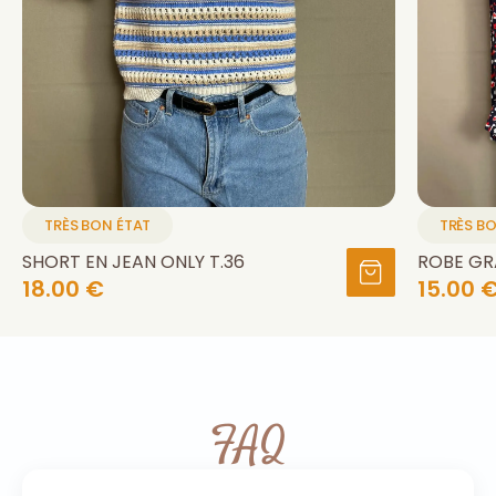
TRÈS BON ÉTAT
TRÈS B
SHORT EN JEAN ONLY T.36
ROBE GRA
18.00 €
15.00 
FAQ