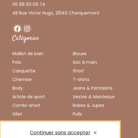
06 88 60 09 74
4B Rue Victor Hugo, 25140 Charquemont
Facebook
Instagram
Catégories
Maillot de bain
Blouse
Polo
Sac à main
Casquette
Short
Chemise
T-shirts
Body
Jeans & Pantalons
Article de sport
Vestes & Manteaux
Combi-short
Robes & Jupes
Gilet
Pulls
Débardeur
Chaussures
Combinaison
Enfants
Continuer sans accepter