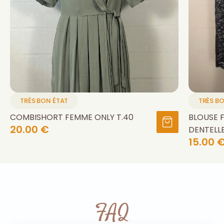
TRÈS BON ÉTAT
TRÈS B
COMBISHORT FEMME ONLY T.40
BLOUSE 
20.00 €
DENTELLE
15.00 
FAQ