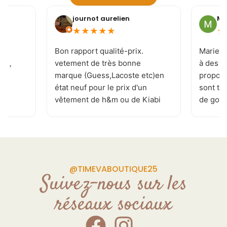
journot aurelien
Mi
★
★
★
★
★
★
e
Bon rapport qualité-prix.
Marie-J
 ! ,
vetement de très bonne
à des c
marque (Guess,Lacoste etc)en
proposi
état neuf pour le prix d'un
sont to
vêtement de h&m ou de Kiabi
de goût 
.je recommande . page
les tai
Facebook réactualisé
vivemen
plusieurs fois par jour
permettant de ne rater aucune
pépite. de plus la patronne est
@TIMEVABOUTIQUE25
souriante et a l'écoute de vos
Suivez-nous sur les
demande Donc allé y sans
réseaux sociaux
craintes