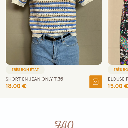
TRÈS BON ÉTAT
TRÈS B
SHORT EN JEAN ONLY T.36
BLOUSE 
18.00 €
15.00 
FAQ