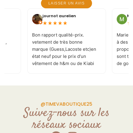
LAISSER UN AVIS
journot aurelien
Mi
★
★
★
★
★
★
e
Bon rapport qualité-prix.
Marie-J
 ! ,
vetement de très bonne
à des c
marque (Guess,Lacoste etc)en
proposi
état neuf pour le prix d'un
sont to
vêtement de h&m ou de Kiabi
de goût 
.je recommande . page
les tai
Facebook réactualisé
vivemen
plusieurs fois par jour
permettant de ne rater aucune
pépite. de plus la patronne est
@TIMEVABOUTIQUE25
souriante et a l'écoute de vos
Suivez-nous sur les
demande Donc allé y sans
réseaux sociaux
craintes