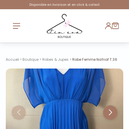
Disponible en livraison et en click & collect
Accueil
>
Boutique
>
Robes & Jupes
>
Robe Femme Nafnaf T.36