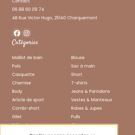
Contact
06 88 60 09 74
4B Rue Victor Hugo, 25140 Charquemont
Facebook
Instagram
Catégories
Maillot de bain
Blouse
Polo
Sac à main
Casquette
Short
Chemise
T-shirts
Body
Jeans & Pantalons
Article de sport
Vestes & Manteaux
Combi-short
Robes & Jupes
Gilet
Pulls
Débardeur
Chaussures
Combinaison
Enfants