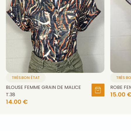
TRÈS BON ÉTAT
TRÈS B
BLOUSE FEMME GRAIN DE MALICE
ROBE FE
15.00 
T.38
14.00 €