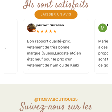
Ils sont satisfaits
LAISSER UN AVIS
journot aurelien
Mi
★
★
★
★
★
★
e
Bon rapport qualité-prix.
Marie-J
 ! ,
vetement de très bonne
à des c
marque (Guess,Lacoste etc)en
proposi
état neuf pour le prix d'un
sont to
vêtement de h&m ou de Kiabi
de goût 
.je recommande . page
les tai
Facebook réactualisé
vivemen
plusieurs fois par jour
permettant de ne rater aucune
pépite. de plus la patronne est
@TIMEVABOUTIQUE25
souriante et a l'écoute de vos
Suivez-nous sur les
demande Donc allé y sans