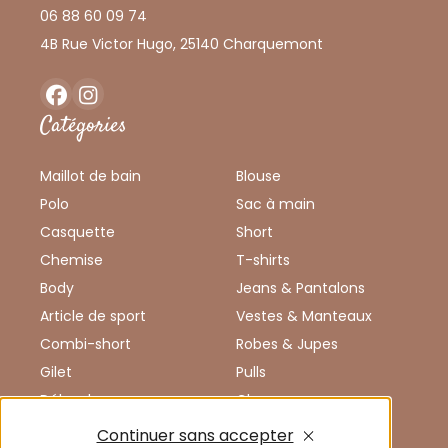
06 88 60 09 74
4B Rue Victor Hugo, 25140 Charquemont
Facebook
Instagram
Catégories
Maillot de bain
Blouse
Polo
Sac à main
Casquette
Short
Chemise
T-shirts
Body
Jeans & Pantalons
Article de sport
Vestes & Manteaux
Combi-short
Robes & Jupes
Gilet
Pulls
Débardeur
Chaussures
Combinaison
Enfants
Continuer sans accepter