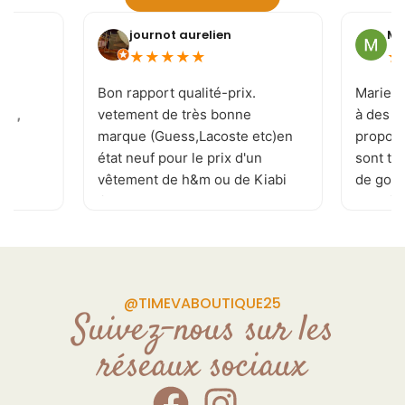
journot aurelien
Mi
★
★
★
★
★
★
e
Bon rapport qualité-prix.
Marie-J
 ! ,
vetement de très bonne
à des c
marque (Guess,Lacoste etc)en
proposi
état neuf pour le prix d'un
sont to
vêtement de h&m ou de Kiabi
de goût 
.je recommande . page
les tai
Facebook réactualisé
vivemen
plusieurs fois par jour
permettant de ne rater aucune
pépite. de plus la patronne est
@TIMEVABOUTIQUE25
souriante et a l'écoute de vos
Suivez-nous sur les
demande Donc allé y sans
réseaux sociaux
craintes