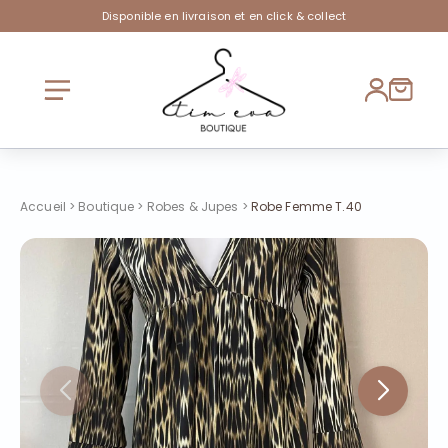
Disponible en livraison et en click & collect
Accueil
>
Boutique
>
Robes & Jupes
>
Robe Femme T.40