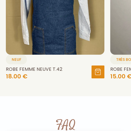
NEUF
TRÈS B
ROBE FEMME NEUVE T.42
ROBE FE
18.00 €
15.00 
FAQ