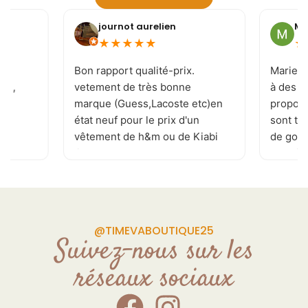
journot aurelien
Mi
★
★
★
★
★
★
e
Bon rapport qualité-prix.
Marie-J
 ! ,
vetement de très bonne
à des c
marque (Guess,Lacoste etc)en
proposi
état neuf pour le prix d'un
sont to
vêtement de h&m ou de Kiabi
de goût 
.je recommande . page
les tai
Facebook réactualisé
vivemen
plusieurs fois par jour
permettant de ne rater aucune
pépite. de plus la patronne est
@TIMEVABOUTIQUE25
souriante et a l'écoute de vos
Suivez-nous sur les
demande Donc allé y sans
réseaux sociaux
craintes