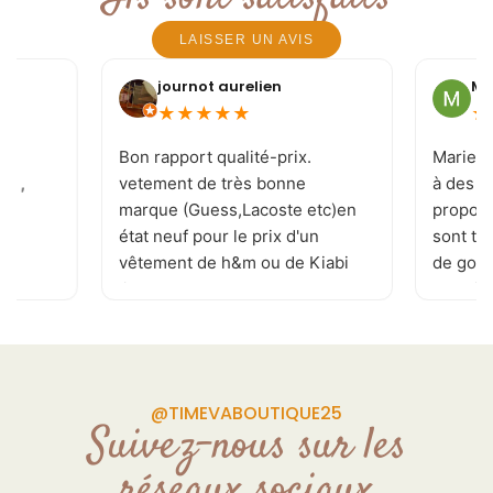
LAISSER UN AVIS
journot aurelien
Mi
★
★
★
★
★
★
e
Bon rapport qualité-prix.
Marie-J
 ! ,
vetement de très bonne
à des c
marque (Guess,Lacoste etc)en
proposi
état neuf pour le prix d'un
sont to
vêtement de h&m ou de Kiabi
de goût 
.je recommande . page
les tai
Facebook réactualisé
vivemen
plusieurs fois par jour
permettant de ne rater aucune
pépite. de plus la patronne est
@TIMEVABOUTIQUE25
souriante et a l'écoute de vos
Suivez-nous sur les
demande Donc allé y sans
réseaux sociaux
craintes