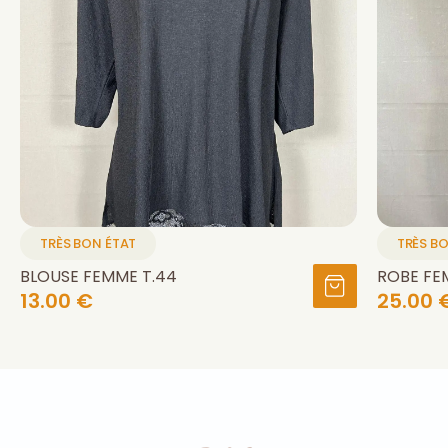
TRÈS BON ÉTAT
TRÈS B
BLOUSE FEMME T.44
ROBE FE
13.00 €
25.00 