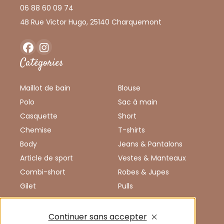
06 88 60 09 74
4B Rue Victor Hugo, 25140 Charquemont
Facebook
Instagram
Catégories
Maillot de bain
Blouse
Polo
Sac à main
Casquette
Short
Chemise
T-shirts
Body
Jeans & Pantalons
Article de sport
Vestes & Manteaux
Combi-short
Robes & Jupes
Gilet
Pulls
Débardeur
Chaussures
Combinaison
Enfants
Continuer sans accepter