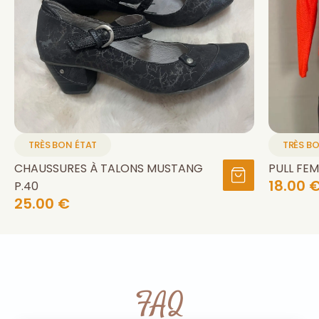
TRÈS BON ÉTAT
TRÈS B
CHAUSSURES À TALONS MUSTANG
PULL FEM
18.00 
P.40
25.00 €
FAQ