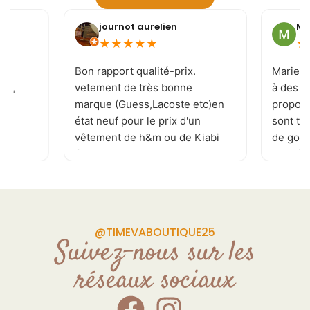
journot aurelien
Mi
★
★
★
★
★
★
e
Bon rapport qualité-prix.
Marie-J
 ! ,
vetement de très bonne
à des c
marque (Guess,Lacoste etc)en
proposi
état neuf pour le prix d'un
sont to
vêtement de h&m ou de Kiabi
de goût 
.je recommande . page
les tai
Facebook réactualisé
vivemen
plusieurs fois par jour
permettant de ne rater aucune
pépite. de plus la patronne est
@TIMEVABOUTIQUE25
souriante et a l'écoute de vos
Suivez-nous sur les
demande Donc allé y sans
réseaux sociaux
craintes