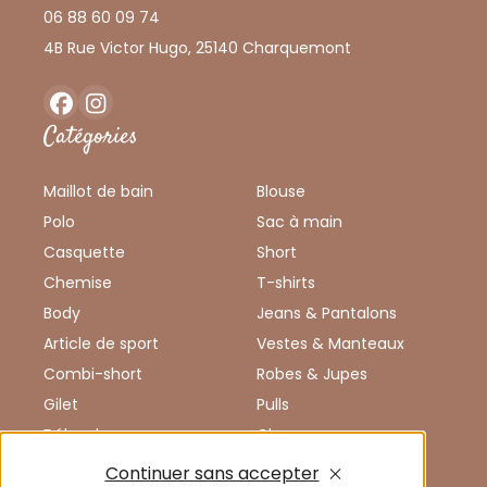
06 88 60 09 74
4B Rue Victor Hugo, 25140 Charquemont
Facebook
Instagram
Catégories
Maillot de bain
Blouse
Polo
Sac à main
Casquette
Short
Chemise
T-shirts
Body
Jeans & Pantalons
Article de sport
Vestes & Manteaux
Combi-short
Robes & Jupes
Gilet
Pulls
Débardeur
Chaussures
Combinaison
Enfants
Continuer sans accepter