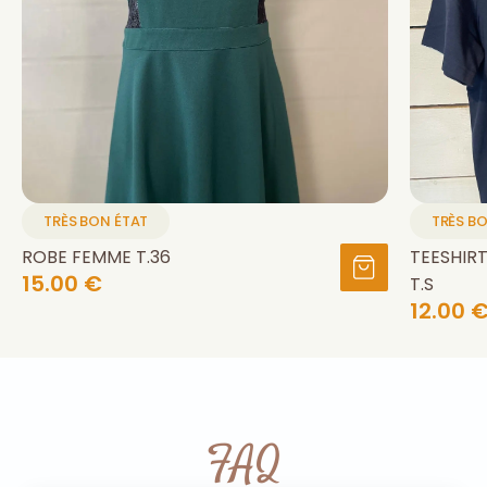
TRÈS BON ÉTAT
TRÈS B
ROBE FEMME T.36
TEESHIR
15.00 €
T.S
12.00 
FAQ