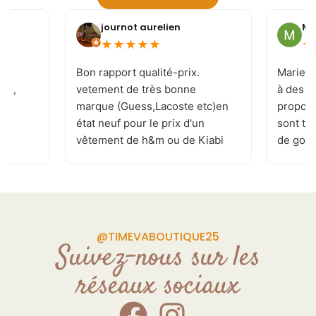
journot aurelien
Mi
★
★
★
★
★
★
e
Bon rapport qualité-prix.
Marie-J
 ! ,
vetement de très bonne
à des c
marque (Guess,Lacoste etc)en
proposi
état neuf pour le prix d'un
sont to
vêtement de h&m ou de Kiabi
de goût 
.je recommande . page
les tai
Facebook réactualisé
vivemen
plusieurs fois par jour
permettant de ne rater aucune
pépite. de plus la patronne est
@TIMEVABOUTIQUE25
souriante et a l'écoute de vos
Suivez-nous sur les
demande Donc allé y sans
réseaux sociaux
craintes