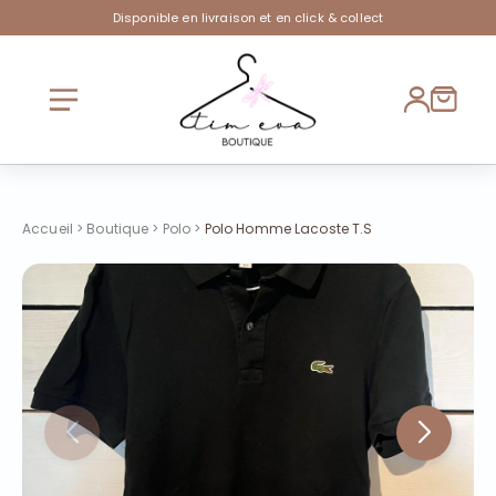
Disponible en livraison et en click & collect
Accueil
>
Boutique
>
Polo
>
Polo Homme Lacoste T.S