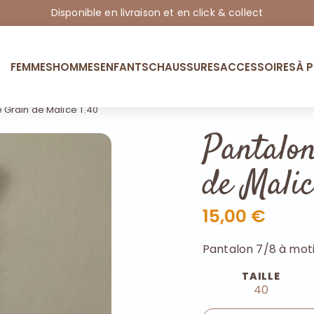
Disponible en livraison et en click & collect
FEMMES
HOMMES
ENFANTS
CHAUSSURES
ACCESSOIRES
À 
Grain de Malice T.40
Pantalo
de Malic
15,00 €
Pantalon 7/8 à moti
TAILLE
40