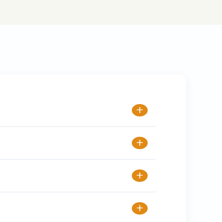
+
+
+
+