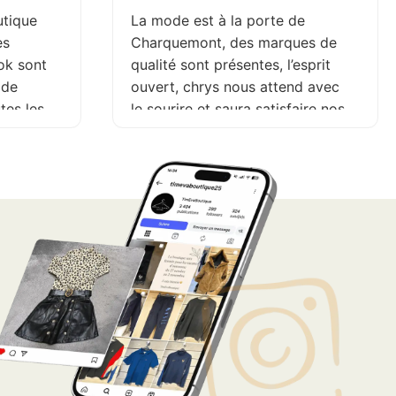
utique
La mode est à la porte de
es
Charquemont, des marques de
ok sont
qualité sont présentes, l’esprit
 de
ouvert, chrys nous attend avec
utes les
le sourire et saura satisfaire nos
envies et nos coups de cœur.
Venez chiner vous ne serez pas
déçue. A très bientôt