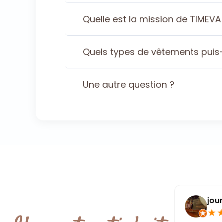
Quelle est la mission de TIMEVA
Quels types de vêtements puis-
Une autre question ?
Sylvie Schell
jou
★
★
★
★
★
★