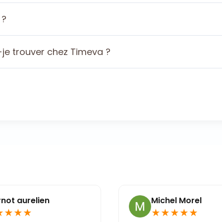
 ?
je trouver chez Timeva ?
rnot aurelien
Michel Morel
★
★
★
★
★
★
★
★
★