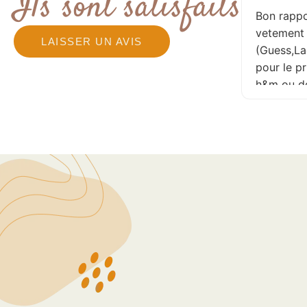
Ils sont satisfaits
Je recommande ! , que de
Bon rappo
belles choses à petits prix ! ,
vetement
LAISSER UN AVIS
n’hésitez pas ,
(Guess,La
pour le p
h&m ou de
recomman
réactualis
jour perm
aucune pé
patronne 
l'écoute
allé y san