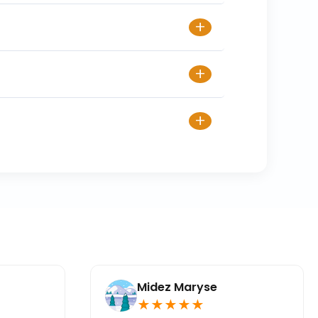
+
+
+
Midez Maryse
★
★
★
★
★