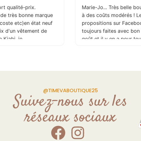
rt qualité-prix.
Marie-Jo... Très belle bo
 de très bonne marque
à des coûts modérés ! L
coste etc)en état neuf
propositions sur Facebo
rix d'un vêtement de
toujours faites avec bon
 Kiabi .je
goût et il y en a pour to
de . page Facebook
tailles ! Je recommande
é plusieurs fois par
vivement !
ettant de ne rater
pite. de plus la
est souriante et a
 de vos demande Donc
@TIMEVABOUTIQUE25
s craintes
Suivez-nous sur les
réseaux sociaux