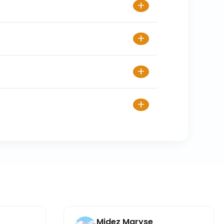
+
+
+
+
Midez Maryse