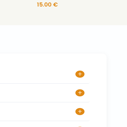
15.00 €
+
+
+