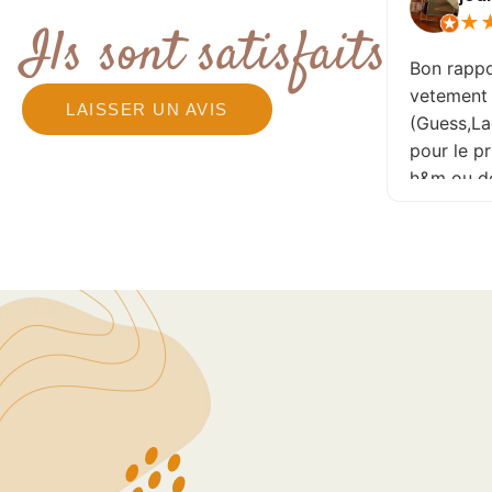
★
★
★
★
★
★
Ils sont satisfaits
Je recommande ! , que de
Bon rappo
belles choses à petits prix ! ,
vetement
LAISSER UN AVIS
n’hésitez pas ,
(Guess,La
pour le p
h&m ou de
recomman
réactualis
jour perm
aucune pé
patronne 
l'écoute
allé y san