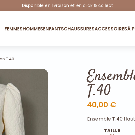
Disponible en livraison et en click & collect
FEMMES
HOMMES
ENFANTS
CHAUSSURES
ACCESSOIRES
À 
n T.40
Ensemb
T.40
40,00 €
Ensemble T.40 Haut
TAILLE