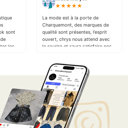
★
★
★
★
★
utique
La mode est à la porte de
es
Charquemont, des marques de
ok sont
qualité sont présentes, l’esprit
 de
ouvert, chrys nous attend avec
utes les
le sourire et saura satisfaire nos
envies et nos coups de cœur.
Venez chiner vous ne serez pas
déçue. A très bientôt