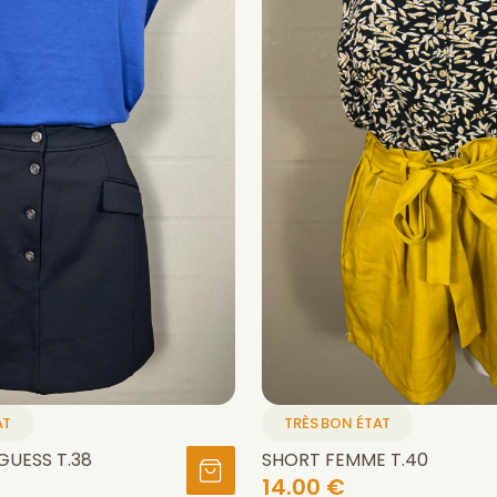
AT
TRÈS BON ÉTAT
GUESS T.38
SHORT FEMME T.40
14.00 €