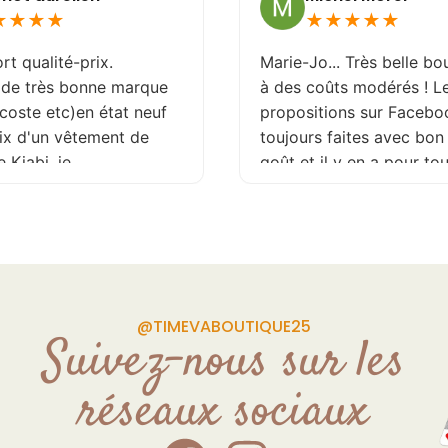
★
★
★
★
★
★
★
★
★
rt qualité-prix.
Marie-Jo... Très belle bo
 de très bonne marque
à des coûts modérés ! L
coste etc)en état neuf
propositions sur Facebo
rix d'un vêtement de
toujours faites avec bon
 Kiabi .je
goût et il y en a pour to
de . page Facebook
tailles ! Je recommande
é plusieurs fois par
vivement !
ettant de ne rater
pite. de plus la
est souriante et a
 de vos demande Donc
@TIMEVABOUTIQUE25
s craintes
Suivez-nous sur les
réseaux sociaux