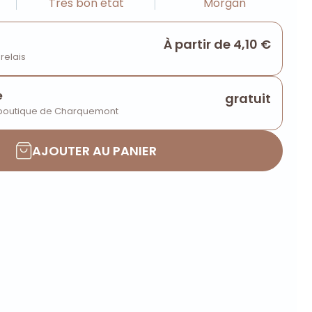
Très bon état
Morgan
À partir de 4,10 €
 relais
e
gratuit
 boutique de Charquemont
AJOUTER AU PANIER