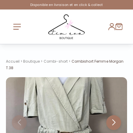
Disponible en livraison et en click & collect
Accueil
>
Boutique
>
Combi-short
>
Combishort Femme Morgan
T.38