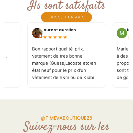
Ils sont satisfaits
LAISSER UN AVIS
journot aurelien
Mi
★
★
★
★
★
★
e
Bon rapport qualité-prix.
Marie-J
 ! ,
vetement de très bonne
à des c
marque (Guess,Lacoste etc)en
proposi
état neuf pour le prix d'un
sont to
vêtement de h&m ou de Kiabi
de goût 
.je recommande . page
les tai
Facebook réactualisé
vivemen
plusieurs fois par jour
permettant de ne rater aucune
pépite. de plus la patronne est
@TIMEVABOUTIQUE25
souriante et a l'écoute de vos
Suivez-nous sur les
demande Donc allé y sans