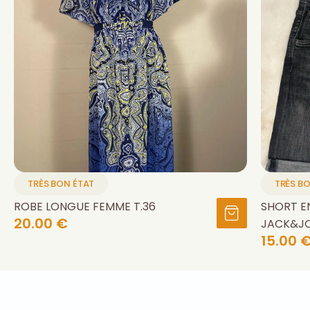
TRÈS BON ÉTAT
TRÈS B
ROBE LONGUE FEMME T.36
SHORT E
20.00 €
JACK&JO
15.00 