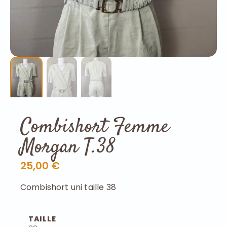
Combishort Femme
Morgan T.38
25,00 €
Combishort uni taille 38
TAILLE