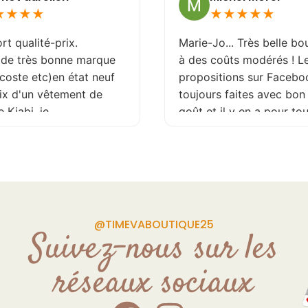
★
★
★
★
★
★
★
ité-prix.
Marie-Jo... Très belle boutique
ès bonne marque
à des coûts modérés ! Les
etc)en état neuf
propositions sur Facebook son
un vêtement de
toujours faites avec bon de
 .je
goût et il y en a pour toutes le
page Facebook
tailles ! Je recommande
ieurs fois par
vivement !
 de ne rater
de plus la
uriante et a
s demande Donc
@TIMEVABOUTIQUE25
ntes
Suivez-nous sur les
réseaux sociaux