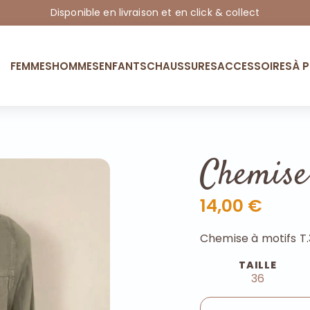
Disponible en livraison et en click & collect
FEMMES
HOMMES
ENFANTS
CHAUSSURES
ACCESSOIRES
À 
Chemise
14,00 €
Chemise à motifs T
TAILLE
36