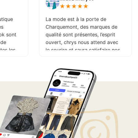
★
★
★
★
★
La mode est à la porte de
J
Charquemont, des marques de
b
t
qualité sont présentes, l’esprit
n
ouvert, chrys nous attend avec
s
le sourire et saura satisfaire nos
envies et nos coups de cœur.
Venez chiner vous ne serez pas
déçue. A très bientôt