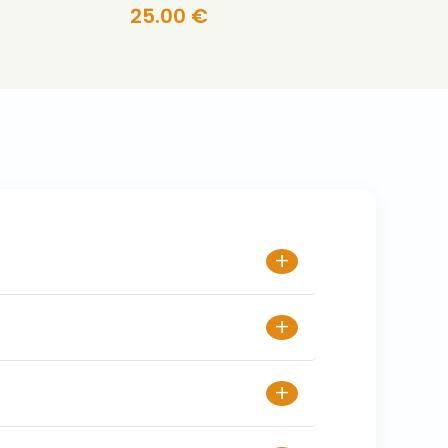
25.00 €
+
+
+