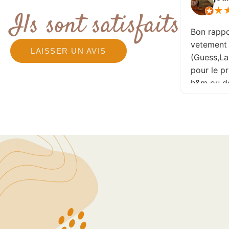
★
★
★
Ils sont satisfaits
Bon rapport qual
vetement de tr
LAISSER UN AVIS
(Guess,Lacoste 
pour le prix d'
h&m ou de Kiabi
recommande . 
réactualisé plus
jour permettant
aucune pépite. 
patronne est so
l'écoute de vo
allé y sans crai