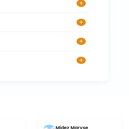
+
+
+
+
Midez Maryse