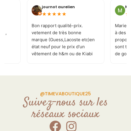
journot aurelien
Mi
★
★
★
★
★
★
e
Bon rapport qualité-prix.
Marie-J
 ! ,
vetement de très bonne
à des c
marque (Guess,Lacoste etc)en
proposi
état neuf pour le prix d'un
sont to
vêtement de h&m ou de Kiabi
de goût 
.je recommande . page
les tai
Facebook réactualisé
vivemen
plusieurs fois par jour
permettant de ne rater aucune
pépite. de plus la patronne est
@TIMEVABOUTIQUE25
souriante et a l'écoute de vos
Suivez-nous sur les
demande Donc allé y sans
réseaux sociaux
craintes