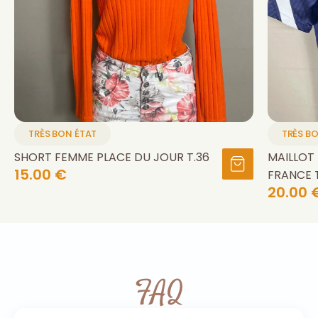
TRÈS BON ÉTAT
TRÈS B
SHORT FEMME PLACE DU JOUR T.36
MAILLOT
15.00 €
FRANCE T
20.00 
FAQ