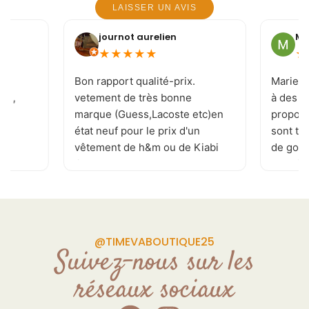
LAISSER UN AVIS
journot aurelien
Mi
★
★
★
★
★
★
e
Bon rapport qualité-prix.
Marie-J
 ! ,
vetement de très bonne
à des c
marque (Guess,Lacoste etc)en
proposi
état neuf pour le prix d'un
sont to
vêtement de h&m ou de Kiabi
de goût 
.je recommande . page
les tai
Facebook réactualisé
vivemen
plusieurs fois par jour
permettant de ne rater aucune
pépite. de plus la patronne est
@TIMEVABOUTIQUE25
souriante et a l'écoute de vos
Suivez-nous sur les
demande Donc allé y sans
réseaux sociaux
craintes