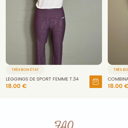
TRÈS BON ÉTAT
TRÈS B
LEGGINGS DE SPORT FEMME T.34
COMBINA
18.00 €
18.00 
FAQ