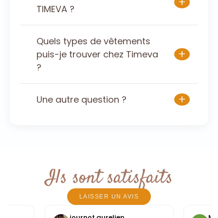
+
TIMEVA ?
Quels types de vêtements
+
puis-je trouver chez Timeva
?
+
Une autre question ?
Ils sont satisfaits
LAISSER UN AVIS
journot aurelien
Mi