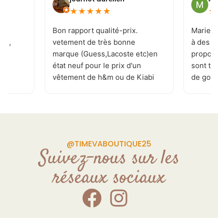
★
★
★
★
★
★
e
Bon rapport qualité-prix.
Marie-J
 ! ,
vetement de très bonne
à des c
marque (Guess,Lacoste etc)en
proposi
état neuf pour le prix d'un
sont to
vêtement de h&m ou de Kiabi
de goût 
.je recommande . page
les tai
Facebook réactualisé
vivemen
plusieurs fois par jour
permettant de ne rater aucune
pépite. de plus la patronne est
@TIMEVABOUTIQUE25
souriante et a l'écoute de vos
Suivez-nous sur les
demande Donc allé y sans
réseaux sociaux
craintes