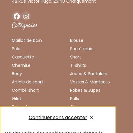
4B Rue Victor Hugo, 25140 Charquemont
Facebook
Instagram
Catégories
Maillot de bain
Blouse
Polo
Sac à main
Casquette
Short
Chemise
T-shirts
Body
Jeans & Pantalons
Article de sport
Vestes & Manteaux
Combi-short
Robes & Jupes
Gilet
Pulls
Débardeur
Chaussures
Combinaison
Enfants
Continuer sans accepter
Vêtements de sport
Accessoires
Chemisier
Femmes