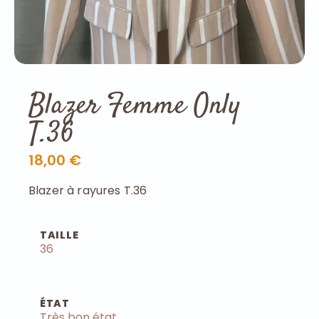
Blazer Femme Only
T.36
18,00 €
Blazer à rayures T.36
TAILLE
36
ÉTAT
Très bon état