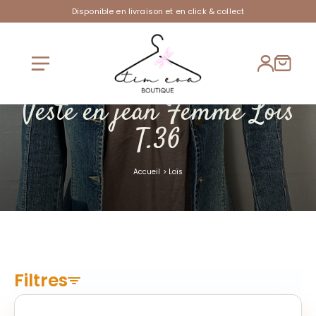
Disponible en livraison et en click & collect
Veste en jean Femme Lois
T.36
Accueil
>
Loïs
Filtres