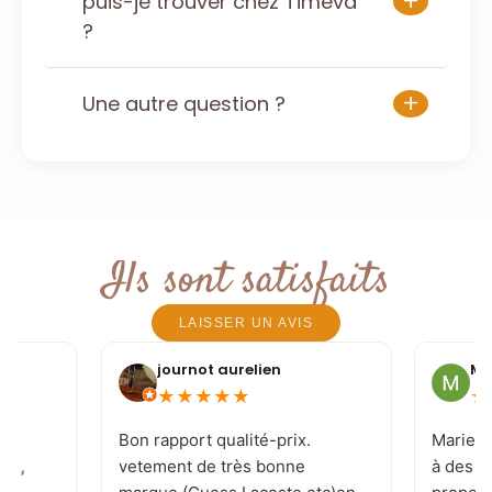
+
puis-je trouver chez Timeva
?
+
Une autre question ?
Ils sont satisfaits
LAISSER UN AVIS
journot aurelien
Mi
★
★
★
★
★
★
e
Bon rapport qualité-prix.
Marie-J
 ! ,
vetement de très bonne
à des c