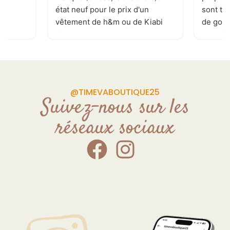
état neuf pour le prix d'un
sont to
vêtement de h&m ou de Kiabi
de goût 
.je recommande . page
les tai
Facebook réactualisé
vivemen
plusieurs fois par jour
permettant de ne rater aucune
pépite. de plus la patronne est
@TIMEVABOUTIQUE25
souriante et a l'écoute de vos
Suivez-nous sur les
demande Donc allé y sans
réseaux sociaux
craintes