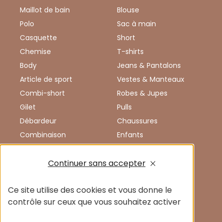
Maillot de bain
Blouse
Polo
Sac à main
Casquette
Short
Chemise
T-shirts
Body
Jeans & Pantalons
Article de sport
Vestes & Manteaux
Combi-short
Robes & Jupes
Gilet
Pulls
Débardeur
Chaussures
Combinaison
Enfants
Vêtements de sport
Accessoires
Continuer sans accepter
Chemisier
Femmes
Blazer
Hommes
Informations
Ce site utilise des cookies et vous donne le
contrôle sur ceux que vous souhaitez activer
CGV