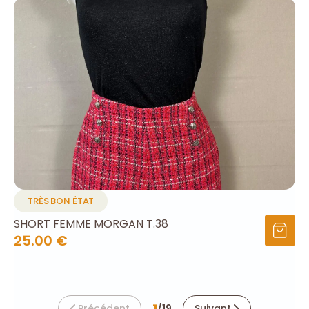
TRÈS BON ÉTAT
SHORT FEMME MORGAN T.38
25.00 €
1
Précédent
/
19
Suivant