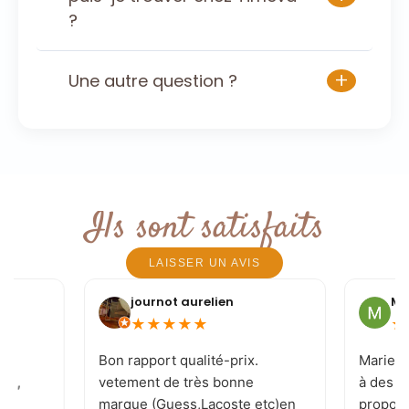
?
+
Une autre question ?
Ils sont satisfaits
LAISSER UN AVIS
journot aurelien
Mi
★
★
★
★
★
★
e
Bon rapport qualité-prix.
Marie-J
 ! ,
vetement de très bonne
à des c
marque (Guess,Lacoste etc)en
proposi