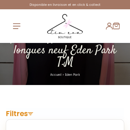
Disponible en livraison et en click & collect
Teeshirt Homme manches
longues neuf Eden Park
T.M
Accueil
>
Eden Park
Filtres